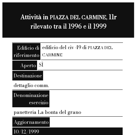
Attività in
11r
PIAZZA DEL CARMINE,
rilevato tra il 1996 e il 1999
edificio del civ 49 di
Edificio di
PIAZZA DEL
riferimento
CARMINE
SÌ
Aperto
Destinazione
dettaglio comm.
Denominazione
esercizio
panetteria La bonta del grano
Aggiornamento
10/12/1999