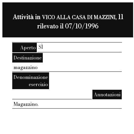
Attività in
11
VICO ALLA CASA DI MAZZINI,
rilevato il 07/10/1996
SÌ
Aperto
Destinazione
magazzino
Denominazione
esercizio
Annotazioni
Magazzino.