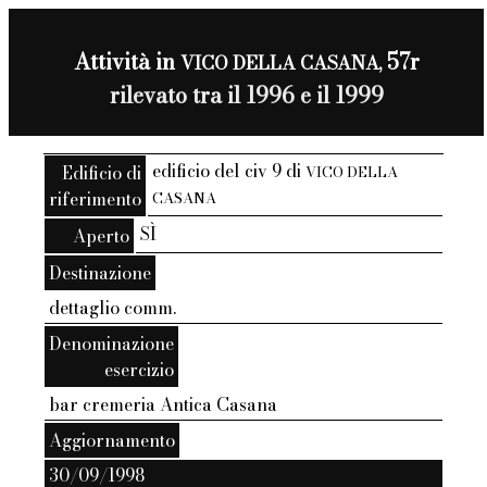
Attività in
57r
VICO DELLA CASANA,
rilevato tra il 1996 e il 1999
edificio del civ 9 di
Edificio di
VICO DELLA
riferimento
CASANA
SÌ
Aperto
Destinazione
dettaglio comm.
Denominazione
esercizio
bar cremeria Antica Casana
Aggiornamento
30/09/1998