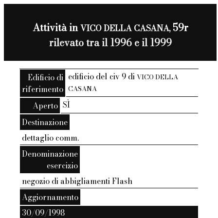
Attività in
59r
VICO DELLA CASANA,
rilevato tra il 1996 e il 1999
edificio del civ 9 di
Edificio di
VICO DELLA
riferimento
CASANA
SÌ
Aperto
Destinazione
dettaglio comm.
Denominazione
esercizio
negozio di abbigliamenti Flash
Aggiornamento
30/09/1998