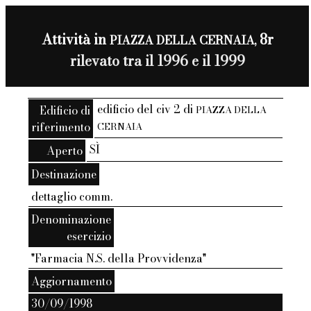
Attività in
8r
PIAZZA DELLA CERNAIA,
rilevato tra il 1996 e il 1999
edificio del civ 2 di
Edificio di
PIAZZA DELLA
riferimento
CERNAIA
SÌ
Aperto
Destinazione
dettaglio comm.
Denominazione
esercizio
"Farmacia N.S. della Provvidenza"
Aggiornamento
30/09/1998