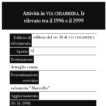
Attività in
1r
VIA CHIABRERA,
rilevato tra il 1996 e il 1999
edificio del civ 18 di
Edificio di
VIA CHIABRERA
riferimento
SÌ
Aperto
Destinazione
dettaglio comm.
Denominazione
esercizio
salumeria " Marcello "
Aggiornamento
30/11/1998