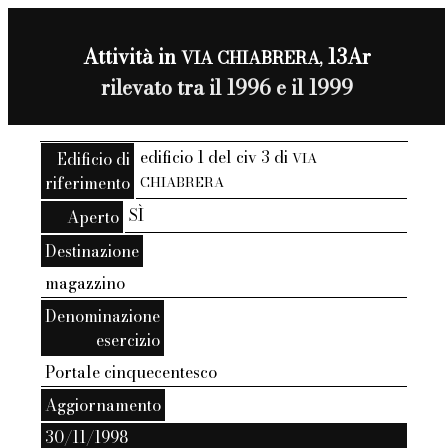
Attività in
13Ar
VIA CHIABRERA,
rilevato tra il 1996 e il 1999
edificio 1 del civ 3 di
Edificio di
VIA
riferimento
CHIABRERA
SÌ
Aperto
Destinazione
magazzino
Denominazione
esercizio
Portale cinquecentesco
Aggiornamento
30/11/1998