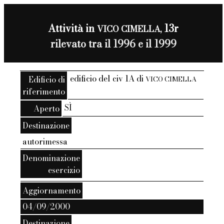
Attività in
13r
VICO CIMELLA,
rilevato tra il 1996 e il 1999
edificio del civ 1A di
Edificio di
VICO CIMELLA
riferimento
SÌ
Aperto
Destinazione
autorimessa
Denominazione
esercizio
Aggiornamento
04/09/2000
Destinazione