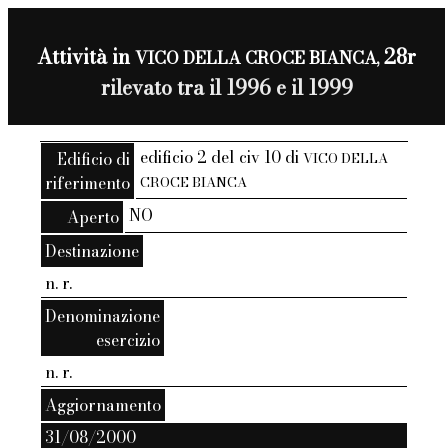
Attività in
28r
VICO DELLA CROCE BIANCA,
rilevato tra il 1996 e il 1999
edificio 2 del civ 10 di
Edificio di
VICO DELLA
riferimento
CROCE BIANCA
NO
Aperto
Destinazione
n. r.
Denominazione
esercizio
n. r.
Aggiornamento
31/08/2000