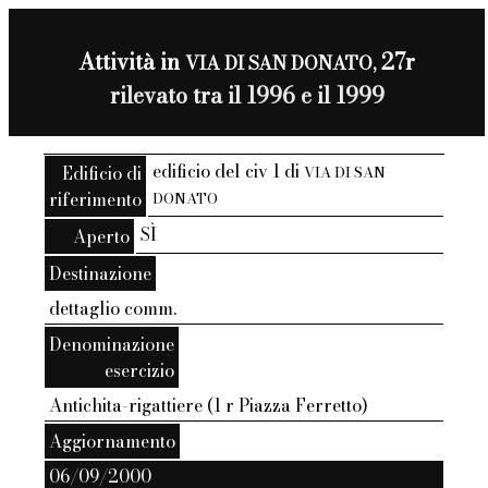
Attività in
27r
VIA DI SAN DONATO,
rilevato tra il 1996 e il 1999
edificio del civ 1 di
Edificio di
VIA DI SAN
riferimento
DONATO
SÌ
Aperto
Destinazione
dettaglio comm.
Denominazione
esercizio
Antichita-rigattiere (1 r Piazza Ferretto)
Aggiornamento
06/09/2000