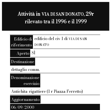
Attività in
29r
VIA DI SAN DONATO,
rilevato tra il 1996 e il 1999
edificio del civ 1 di
Edificio di
VIA DI SAN
riferimento
DONATO
SÌ
Aperto
Destinazione
dettaglio comm.
Denominazione
esercizio
Antichita-rigattiere (1 r Piazza Ferretto)
Aggiornamento
06/09/2000