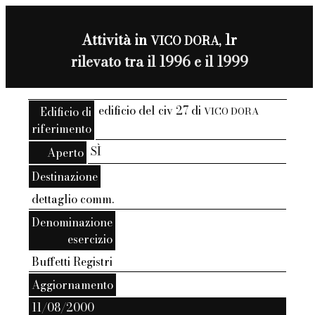
Attività in
1r
VICO DORA,
rilevato tra il 1996 e il 1999
edificio del civ 27 di
Edificio di
VICO DORA
riferimento
SÌ
Aperto
Destinazione
dettaglio comm.
Denominazione
esercizio
Buffetti Registri
Aggiornamento
11/08/2000