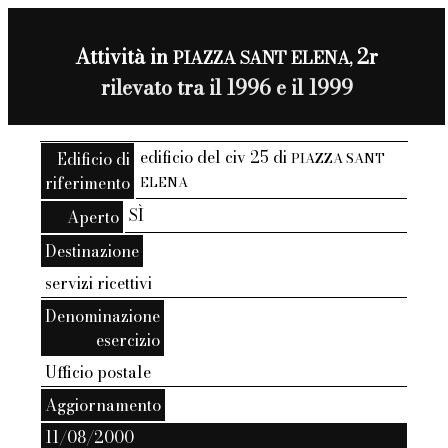
Attività in
2r
PIAZZA SANT ELENA,
rilevato tra il 1996 e il 1999
edificio del civ 25 di
Edificio di
PIAZZA SANT
riferimento
ELENA
SÌ
Aperto
Destinazione
servizi ricettivi
Denominazione
esercizio
Ufficio postale
Aggiornamento
11/08/2000