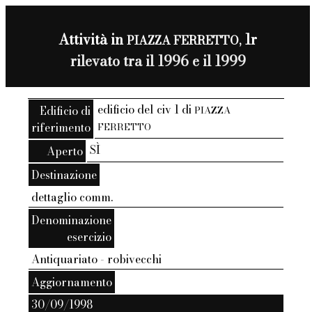
Attività in
1r
PIAZZA FERRETTO,
rilevato tra il 1996 e il 1999
edificio del civ 1 di
Edificio di
PIAZZA
riferimento
FERRETTO
SÌ
Aperto
Destinazione
dettaglio comm.
Denominazione
esercizio
Antiquariato - robivecchi
Aggiornamento
30/09/1998