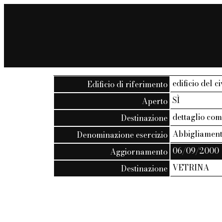
edificio del ci
Edificio di riferimento
SÌ
Aperto
dettaglio co
Destinazione
Abbigliamen
Denominazione esercizio
06/09/2000
Aggiornamento
VETRINA
Destinazione