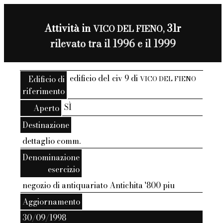
Attività in
31r
VICO DEL FIENO,
rilevato tra il 1996 e il 1999
edificio del civ 9 di
Edificio di
VICO DEL FIENO
riferimento
SÌ
Aperto
Destinazione
dettaglio comm.
Denominazione
esercizio
negozio di antiquariato Antichita '800 piu
Aggiornamento
30/09/1998