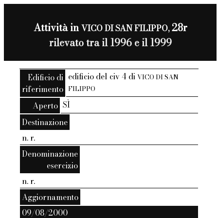
Attività in
28r
VICO DI SAN FILIPPO,
rilevato tra il 1996 e il 1999
edificio del civ 4 di
Edificio di
VICO DI SAN
riferimento
FILIPPO
SÌ
Aperto
Destinazione
n. r.
Denominazione
esercizio
n. r.
Aggiornamento
09/08/2000