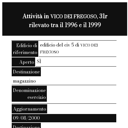
Attività in
31r
VICO DEI FREGOSO,
rilevato tra il 1996 e il 1999
edificio del civ 5 di
Edificio di
VICO DEI
riferimento
FREGOSO
SÌ
Aperto
Destinazione
magazzino
Denominazione
esercizio
Aggiornamento
09/08/2000
Destinazione