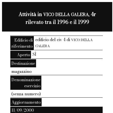
Attività in
4r
VICO DELLA GALERA,
rilevato tra il 1996 e il 1999
edificio del civ 4 di
Edificio di
VICO DELLA
riferimento
GALERA
SÌ
Aperto
Destinazione
magazzino
Denominazione
esercizio
(senza numero)
Aggiornamento
11/09/2000