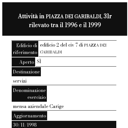
Attività in
31r
PIAZZA DEI GARIBALDI,
rilevato tra il 1996 e il 1999
edificio 2 del civ 7 di
Edificio di
PIAZZA DEI
riferimento
GARIBALDI
SÌ
Aperto
Destinazione
servizi
Denominazione
esercizio
mensa aziendale Carige
Aggiornamento
30/11/1998