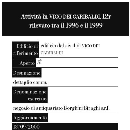
Attività in
12r
VICO DEI GARIBALDI,
rilevato tra il 1996 e il 1999
edificio del civ 4 di
Edificio di
VICO DEI
riferimento
GARIBALDI
SÌ
Aperto
Destinazione
dettaglio comm.
Denominazione
esercizio
negozio di antiquariato Borghini Biraghi s.r.l.
Aggiornamento
13/09/2000