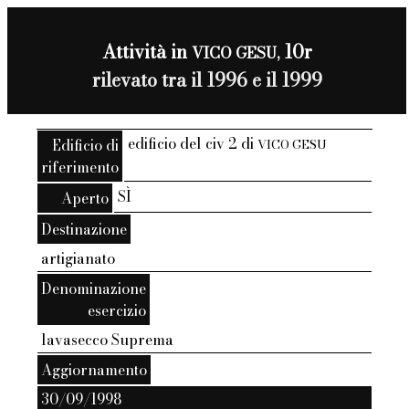
Attività in
10r
VICO GESU,
rilevato tra il 1996 e il 1999
edificio del civ 2 di
Edificio di
VICO GESU
riferimento
SÌ
Aperto
Destinazione
artigianato
Denominazione
esercizio
lavasecco Suprema
Aggiornamento
30/09/1998