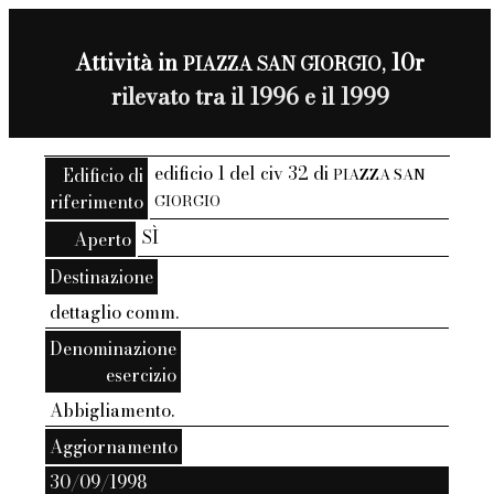
Attività in
10r
PIAZZA SAN GIORGIO,
rilevato tra il 1996 e il 1999
edificio 1 del civ 32 di
Edificio di
PIAZZA SAN
riferimento
GIORGIO
SÌ
Aperto
Destinazione
dettaglio comm.
Denominazione
esercizio
Abbigliamento.
Aggiornamento
30/09/1998