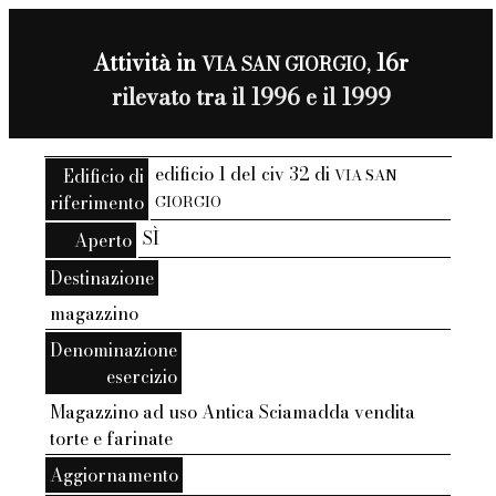
Attività in
16r
VIA SAN GIORGIO,
rilevato tra il 1996 e il 1999
edificio 1 del civ 32 di
Edificio di
VIA SAN
riferimento
GIORGIO
SÌ
Aperto
Destinazione
magazzino
Denominazione
esercizio
Magazzino ad uso Antica Sciamadda vendita
torte e farinate
Aggiornamento