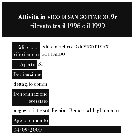
Attività in
9r
VICO DI SAN GOTTARDO,
rilevato tra il 1996 e il 1999
edificio del civ 3 di
Edificio di
VICO DI SAN
riferimento
GOTTARDO
SÌ
Aperto
Destinazione
dettaglio comm.
Denominazione
esercizio
negozio di tessuti Femina Benassi abbigliamento
Aggiornamento
04/09/2000