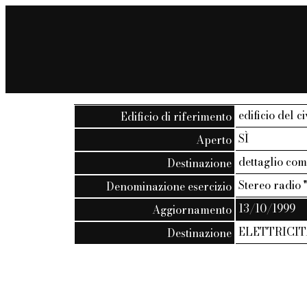
edificio del c
Edificio di riferimento
SÌ
Aperto
dettaglio co
Destinazione
Stereo radio 
Denominazione esercizio
13/10/1999
Aggiornamento
ELETTRICITA
Destinazione