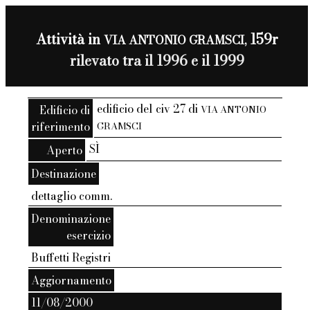
Attività in
159r
VIA ANTONIO GRAMSCI,
rilevato tra il 1996 e il 1999
edificio del civ 27 di
Edificio di
VIA ANTONIO
riferimento
GRAMSCI
SÌ
Aperto
Destinazione
dettaglio comm.
Denominazione
esercizio
Buffetti Registri
Aggiornamento
11/08/2000