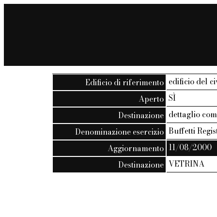
edificio del c
Edificio di riferimento
SÌ
Aperto
dettaglio co
Destinazione
Buffetti Regis
Denominazione esercizio
11/08/2000
Aggiornamento
VETRINA
Destinazione