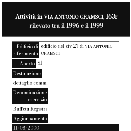
Attività in
163r
VIA ANTONIO GRAMSCI,
rilevato tra il 1996 e il 1999
edificio del civ 27 di
Edificio di
VIA ANTONIO
riferimento
GRAMSCI
SÌ
Aperto
Destinazione
dettaglio comm.
Denominazione
esercizio
Buffetti Registri
Aggiornamento
11/08/2000