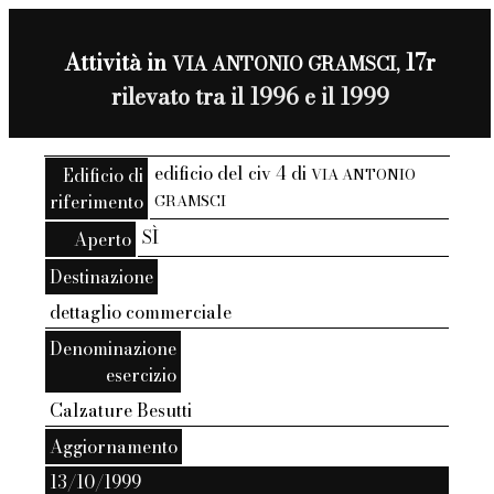
Attività in
17r
VIA ANTONIO GRAMSCI,
rilevato tra il 1996 e il 1999
edificio del civ 4 di
Edificio di
VIA ANTONIO
riferimento
GRAMSCI
SÌ
Aperto
Destinazione
dettaglio commerciale
Denominazione
esercizio
Calzature Besutti
Aggiornamento
13/10/1999