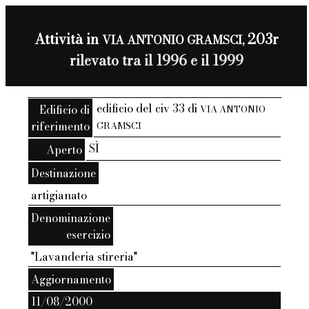
Attività in
203r
VIA ANTONIO GRAMSCI,
rilevato tra il 1996 e il 1999
edificio del civ 33 di
Edificio di
VIA ANTONIO
riferimento
GRAMSCI
SÌ
Aperto
Destinazione
artigianato
Denominazione
esercizio
"Lavanderia stireria"
Aggiornamento
11/08/2000