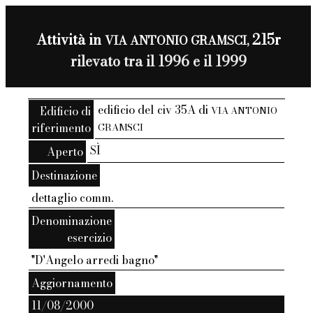
Attività in
215r
VIA ANTONIO GRAMSCI,
rilevato tra il 1996 e il 1999
edificio del civ 35A di
Edificio di
VIA ANTONIO
riferimento
GRAMSCI
SÌ
Aperto
Destinazione
dettaglio comm.
Denominazione
esercizio
"D'Angelo arredi bagno"
Aggiornamento
11/08/2000