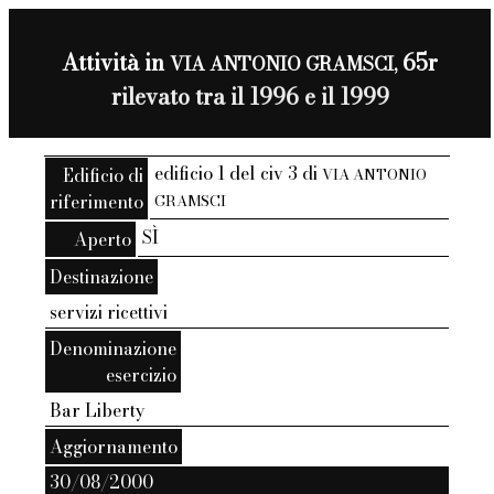
Attività in
65r
VIA ANTONIO GRAMSCI,
rilevato tra il 1996 e il 1999
edificio 1 del civ 3 di
Edificio di
VIA ANTONIO
riferimento
GRAMSCI
SÌ
Aperto
Destinazione
servizi ricettivi
Denominazione
esercizio
Bar Liberty
Aggiornamento
30/08/2000