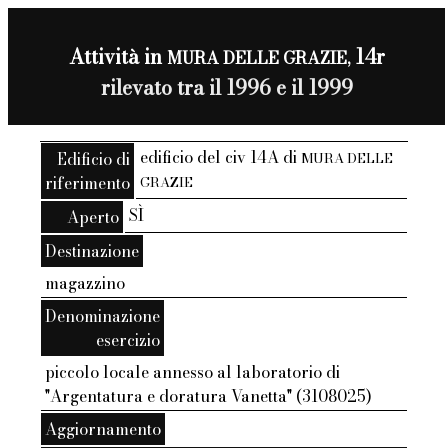
Attività in
14r
MURA DELLE GRAZIE,
rilevato tra il 1996 e il 1999
edificio del civ 14A di
Edificio di
MURA DELLE
riferimento
GRAZIE
SÌ
Aperto
Destinazione
magazzino
Denominazione
esercizio
piccolo locale annesso al laboratorio di
"Argentatura e doratura Vanetta" (3108025)
Aggiornamento