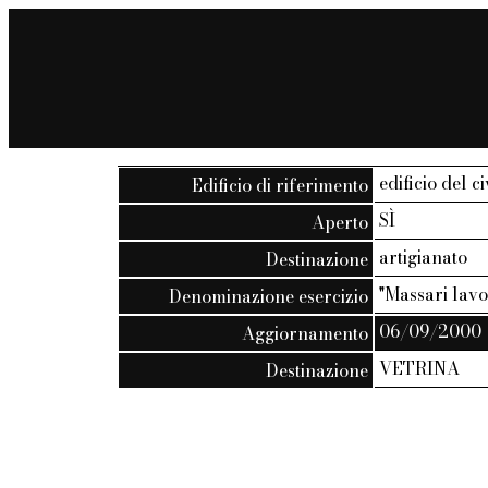
edificio del c
Edificio di riferimento
SÌ
Aperto
artigianato
Destinazione
"Massari lavo
Denominazione esercizio
06/09/2000
Aggiornamento
VETRINA
Destinazione