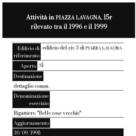
Attività in
15r
PIAZZA LAVAGNA,
rilevato tra il 1996 e il 1999
edificio del civ 3 di
Edificio di
PIAZZA LAVAGNA
riferimento
SÌ
Aperto
Destinazione
dettaglio comm.
Denominazione
esercizio
Rigattiere. "Belle cose vecchie"
Aggiornamento
30/09/1998