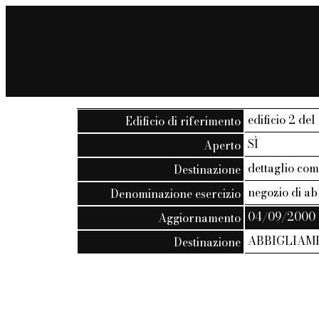
edificio 2 del
Edificio di riferimento
SÌ
Aperto
dettaglio co
Destinazione
negozio di a
Denominazione esercizio
04/09/2000
Aggiornamento
ABBIGLIAME
Destinazione