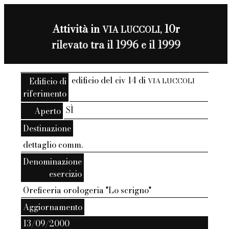
Attività in
10r
VIA LUCCOLI,
rilevato tra il 1996 e il 1999
edificio del civ 14 di
Edificio di
VIA LUCCOLI
riferimento
SÌ
Aperto
Destinazione
dettaglio comm.
Denominazione
esercizio
Oreficeria orologeria "Lo scrigno"
Aggiornamento
13/09/2000