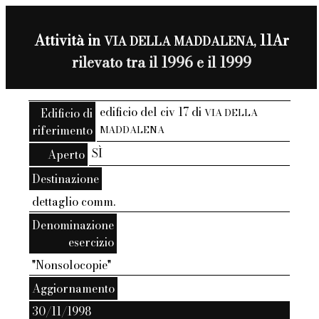
Attività in
11Ar
VIA DELLA MADDALENA,
rilevato tra il 1996 e il 1999
edificio del civ 17 di
Edificio di
VIA DELLA
riferimento
MADDALENA
SÌ
Aperto
Destinazione
dettaglio comm.
Denominazione
esercizio
"Nonsolocopie"
Aggiornamento
30/11/1998