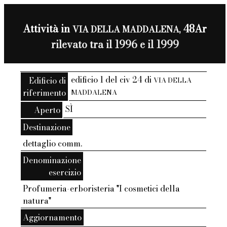
Attività in
48Ar
VIA DELLA MADDALENA,
rilevato tra il 1996 e il 1999
edificio 1 del civ 24 di
Edificio di
VIA DELLA
riferimento
MADDALENA
SÌ
Aperto
Destinazione
dettaglio comm.
Denominazione
esercizio
Profumeria-erboristeria "I cosmetici della
natura"
Aggiornamento