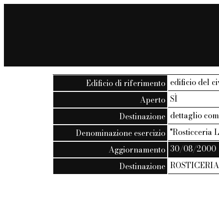
edificio del ci
Edificio di riferimento
SÌ
Aperto
dettaglio co
Destinazione
"Rosticceria
Denominazione esercizio
30/08/2000
Aggiornamento
ROSTICERI
Destinazione