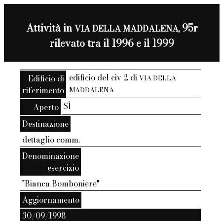
Attività in
95r
VIA DELLA MADDALENA,
rilevato tra il 1996 e il 1999
edificio del civ 2 di
Edificio di
VIA DELLA
riferimento
MADDALENA
SÌ
Aperto
Destinazione
dettaglio comm.
Denominazione
esercizio
"Bianca Bomboniere"
Aggiornamento
30/09/1998