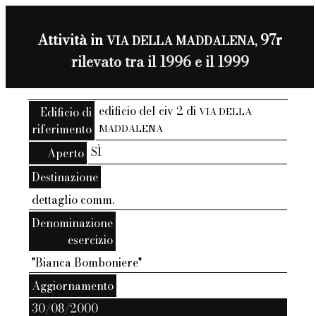
Attività in
97r
VIA DELLA MADDALENA,
rilevato tra il 1996 e il 1999
edificio del civ 2 di
Edificio di
VIA DELLA
riferimento
MADDALENA
SÌ
Aperto
Destinazione
dettaglio comm.
Denominazione
esercizio
"Bianca Bomboniere"
Aggiornamento
30/08/2000