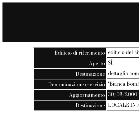
edificio del c
Edificio di riferimento
SÌ
Aperto
dettaglio co
Destinazione
"Bianca Bomb
Denominazione esercizio
30/08/2000
Aggiornamento
LOCALE IN
Destinazione