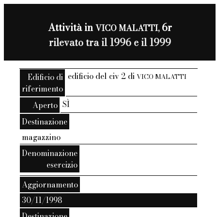
Attività in
6r
VICO MALATTI,
rilevato tra il 1996 e il 1999
edificio del civ 2 di
Edificio di
VICO MALATTI
riferimento
SÌ
Aperto
Destinazione
magazzino
Denominazione
esercizio
Aggiornamento
30/11/1998
Destinazione