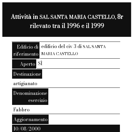
Attività in
8r
SAL SANTA MARIA CASTELLO,
rilevato tra il 1996 e il 1999
edificio del civ 3 di
Edificio di
SAL SANTA
riferimento
MARIA CASTELLO
SÌ
Aperto
Destinazione
artigianato
Denominazione
esercizio
Fabbro
Aggiornamento
10/08/2000