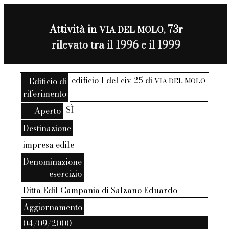
Attività in
73r
VIA DEL MOLO,
rilevato tra il 1996 e il 1999
edificio 1 del civ 25 di
Edificio di
VIA DEL MOLO
riferimento
SÌ
Aperto
Destinazione
impresa edile
Denominazione
esercizio
Ditta Edil Campania di Salzano Eduardo
Aggiornamento
04/09/2000