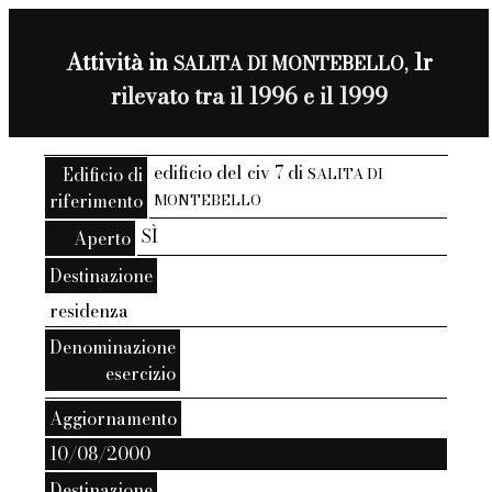
Attività in
1r
SALITA DI MONTEBELLO,
rilevato tra il 1996 e il 1999
edificio del civ 7 di
Edificio di
SALITA DI
riferimento
MONTEBELLO
SÌ
Aperto
Destinazione
residenza
Denominazione
esercizio
Aggiornamento
10/08/2000
Destinazione