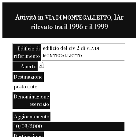
Attività in
1Ar
VIA DI MONTEGALLETTO,
rilevato tra il 1996 e il 1999
edificio del civ 2 di
Edificio di
VIA DI
riferimento
MONTEGALLETTO
SÌ
Aperto
Destinazione
posto auto
Denominazione
esercizio
Aggiornamento
10/08/2000
Destinazione