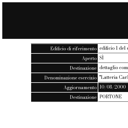
edificio 1 del 
Edificio di riferimento
SÌ
Aperto
dettaglio co
Destinazione
"Latteria Car
Denominazione esercizio
10/08/2000
Aggiornamento
PORTONE
Destinazione